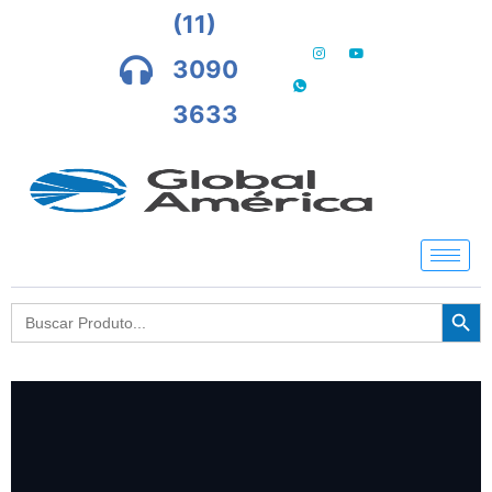
(11)
3090
3633
Searc
Search
for: