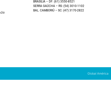
BRASÍLIA – DF: (61) 3550-8521
SERRA GAÚCHA – RS: (54) 3010-1102
BAL. CAMBORIÚ – SC: (47) 3170-2822
ade
Global América