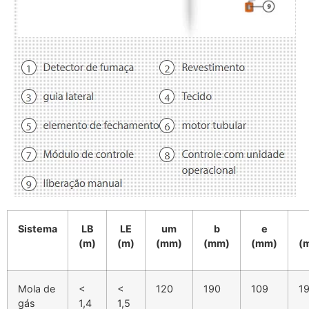
Sistema
LB
LE
um
b
e
(m)
(m)
(mm)
(mm)
(mm)
(
Mola de
<
<
120
190
109
1
gás
1,4
1,5