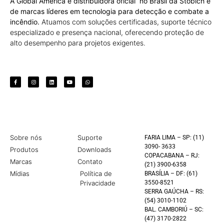
A Global América é distribuidora oficial no Brasil da Stöbich e
de marcas líderes em tecnologia para detecção e combate a
incêndio.
Atuamos com soluções certificadas, suporte técnico
especializado e presença nacional, oferecendo proteção de
alto desempenho para projetos exigentes.
Sobre nós
Suporte
FARIA LIMA – SP: (11)
3090- 3633
Produtos
Downloads
COPACABANA – RJ:
Marcas
Contato
(21) 3900-6358
Mídias
Política de
BRASÍLIA – DF: (61)
Privacidade
3550-8521
SERRA GAÚCHA – RS:
(54) 3010-1102
BAL. CAMBORIÚ – SC:
(47) 3170-2822