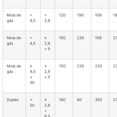
Mola de
<
<
120
190
109
1
gás
4,5
2,9
Mola de
<
≥
150
235
109
2
gás
4,5
2,9
< 5
Mola de
≥
≥
150
235
225
2
gás
4,5
2,9
<
< 5
30
Duplex
<
≥
160
80
355
2
20
2,9
<
8,5