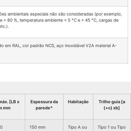
ões ambientais especiais não são consideradas (por exemplo,
 > 80 %, temperatura ambiente < 5 °C e > 45 °C, cargas de
tc.).
do em RAL, cor padrão NCS, aço inoxidável V2A material A-
áx. [LB x
Espessura da
Habitação
Trilho guia [a
em mm
parede*
(+c) xb]
50
150 mm
Tipo A ou
Tipo 1 ou Tipo