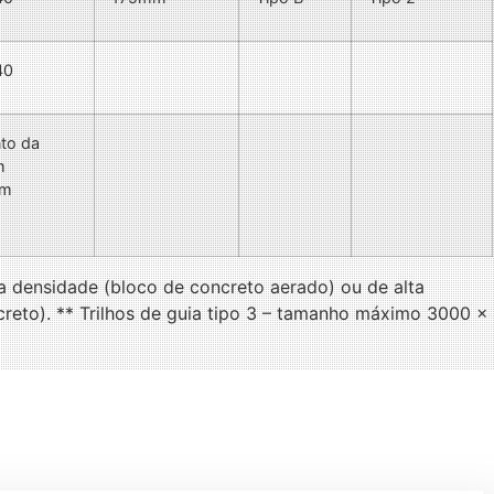
40
to da
m
em
a densidade (bloco de concreto aerado) ou de alta
creto). ** Trilhos de guia tipo 3 – tamanho máximo 3000 x