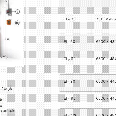
EI
30
7315 x 49
2
EI
60
6600 x 48
1
EI
60
6600 x 48
2
EI
90
6000 x 44
1
EI
90
6000 x 44
2
EI
120
6600 x 48