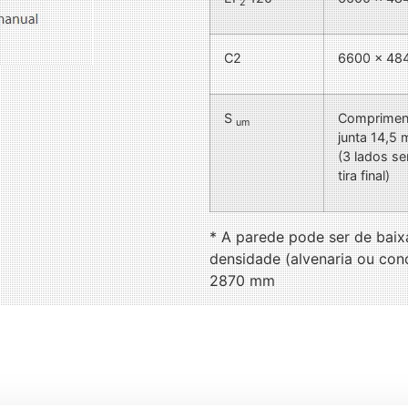
2
C2
6600 x 48
S
Comprimen
um
junta 14,5 
(3 lados s
tira final)
* A parede pode ser de baix
densidade (alvenaria ou con
2870 mm