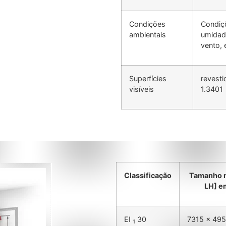
Condições
Condiç
ambientais
umidade
vento, e
Superfícies
revesti
visíveis
1.3401
Classificação
Tamanho m
LH] 
EI
30
7315 x 49
1