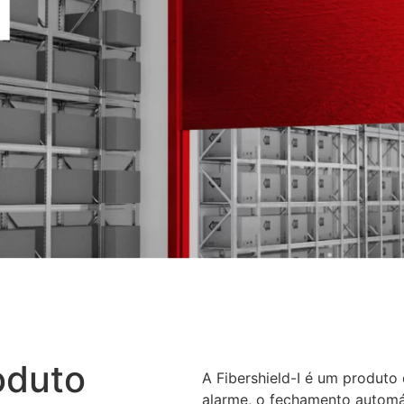
oduto
A Fibershield-I é um produt
alarme, o fechamento automá