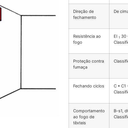
Direção de
De cim
fechamento
Resistência ao
EI
30 
1
fogo
Classi
Proteção contra
Classi
fumaça
Fechando ciclos
C • C1
Classi
Comportamento
B-s1, 
ao fogo de
Classi
têxteis