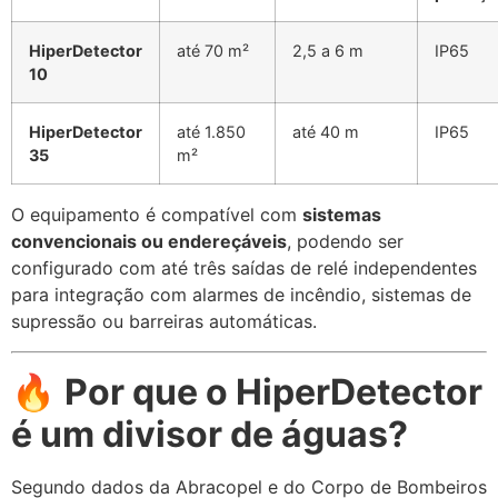
HiperDetector
até 70 m²
2,5 a 6 m
IP65
10
HiperDetector
até 1.850
até 40 m
IP65
35
m²
O equipamento é compatível com
sistemas
convencionais ou endereçáveis
, podendo ser
configurado com até três saídas de relé independentes
para integração com alarmes de incêndio, sistemas de
supressão ou barreiras automáticas.
🔥
Por que o HiperDetector
é um divisor de águas?
Segundo dados da Abracopel e do Corpo de Bombeiros