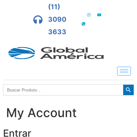
(11)
3090
3633
Searc
Search
for:
My Account
Entrar