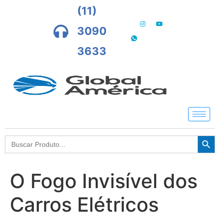
(11)
3090
3633
Searc
Search
for:
O Fogo Invisível dos
Carros Elétricos