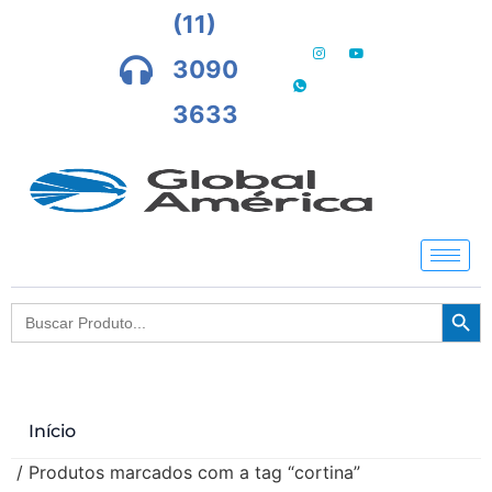
(11)
3090
3633
Searc
Search
for:
Início
/ Produtos marcados com a tag “cortina”