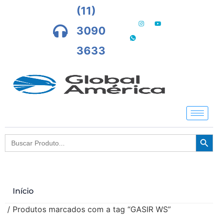
(11)
3090
3633
Searc
Search
for:
Início
/ Produtos marcados com a tag “GASIR WS”