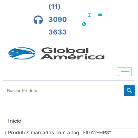
(11)
3090
3633
Searc
Search
for:
Início
/ Produtos marcados com a tag “SIGA2-HRS”