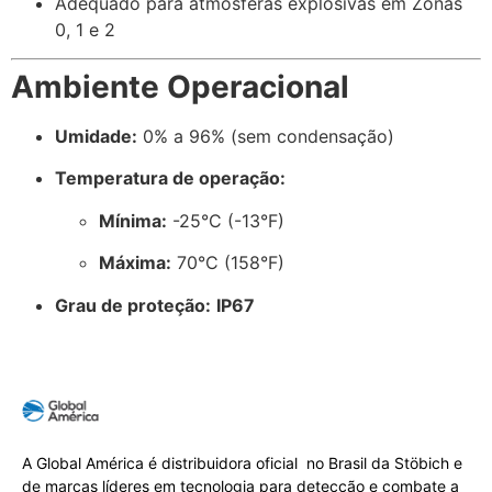
Adequado para atmosferas explosivas em Zonas
0, 1 e 2
Ambiente Operacional
Umidade:
0% a 96% (sem condensação)
Temperatura de operação:
Mínima:
-25°C (-13°F)
Máxima:
70°C (158°F)
Grau de proteção:
IP67
A Global América é distribuidora oficial no Brasil da Stöbich e
de marcas líderes em tecnologia para detecção e combate a