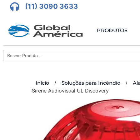
(11) 3090 3633
PRODUTOS
Search
for:
/
/
Início
Soluções para Incêndio
Al
Sirene Audiovisual UL Discovery