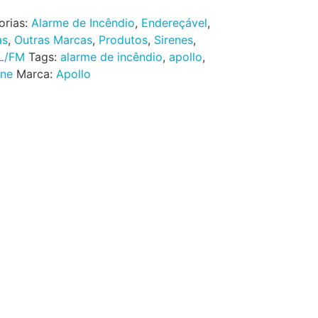
orias:
Alarme de Incêndio
,
Endereçável
,
as
,
Outras Marcas
,
Produtos
,
Sirenes
,
L/FM
Tags:
alarme de incêndio
,
apollo
,
ene
Marca:
Apollo