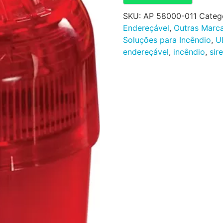
SKU:
AP 58000-011
Categ
Endereçável
,
Outras Marc
Soluções para Incêndio
,
U
endereçável
,
incêndio
,
sir