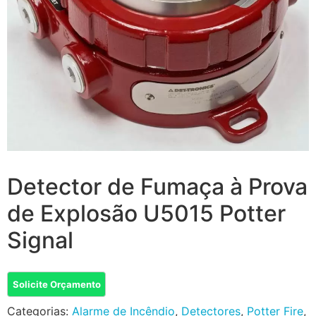
Detector de Fumaça à Prova
de Explosão U5015 Potter
Signal
Solicite Orçamento
Categorias:
Alarme de Incêndio
,
Detectores
,
Potter Fire
,