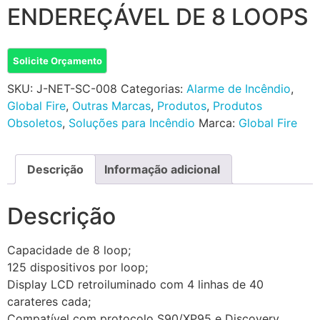
ENDEREÇÁVEL DE 8 LOOPS
Solicite Orçamento
SKU:
J-NET-SC-008
Categorias:
Alarme de Incêndio
,
Global Fire
,
Outras Marcas
,
Produtos
,
Produtos
Obsoletos
,
Soluções para Incêndio
Marca:
Global Fire
Descrição
Informação adicional
Descrição
Capacidade de 8 loop;
125 dispositivos por loop;
Display LCD retroiluminado com 4 linhas de 40
carateres cada;
Compatível com protocolo S90/XP95 e Discovery