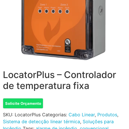
LocatorPlus – Controlador
de temperatura fixa
Solicite Orçamento
SKU:
LocatorPlus
Categorias:
Cabo Linear
,
Produtos
,
Sistema de detecção linear térmica
,
Soluções para
Incêndio
Tags:
alarme de incêndio
,
convencional
,