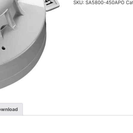
SKU:
SA5800-450APO
Ca
ownload