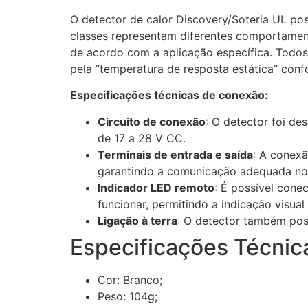
O detector de calor Discovery/Soteria UL po
classes representam diferentes comportament
de acordo com a aplicação específica. Todos
pela “temperatura de resposta estática” con
Especificações técnicas de conexão:
Circuito de conexão
: O detector foi de
de 17 a 28 V CC.
Terminais de entrada e saída
: A conexã
garantindo a comunicação adequada no 
Indicador LED remoto
: É possível cone
funcionar, permitindo a indicação visual
Ligação à terra
: O detector também poss
Especificações Técni
Cor: Branco;
Peso: 104g;