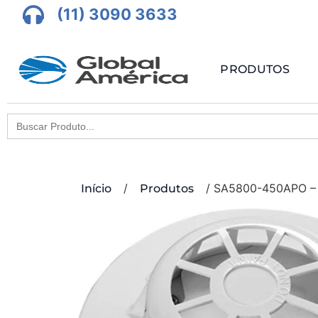
(11) 3090 3633
PRODUTOS
Search
for:
/
/ SA5800-450APO –
Início
Produtos