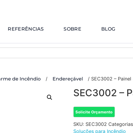
REFERÊNCIAS
SOBRE
BLOG
/
/ SEC3002 – Painel 
arme de Incêndio
Endereçável
SEC3002 – Pa
Solicite Orçamento
SKU:
SEC3002
Categoria
Soluções para Incêndio