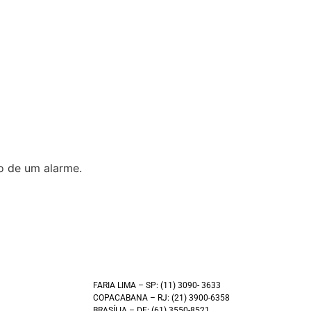
o de um alarme.
FARIA LIMA – SP: (11) 3090- 3633
COPACABANA – RJ: (21) 3900-6358
BRASÍLIA – DF: (61) 3550-8521