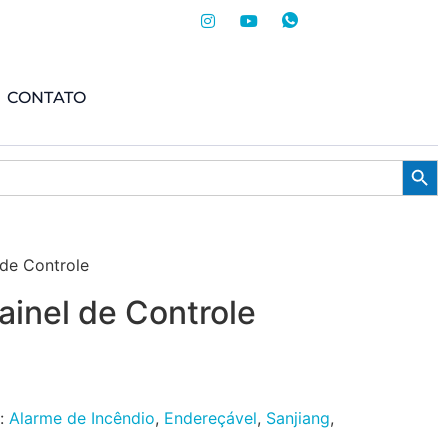
CONTATO
Searc
de Controle
inel de Controle
s:
Alarme de Incêndio
,
Endereçável
,
Sanjiang
,