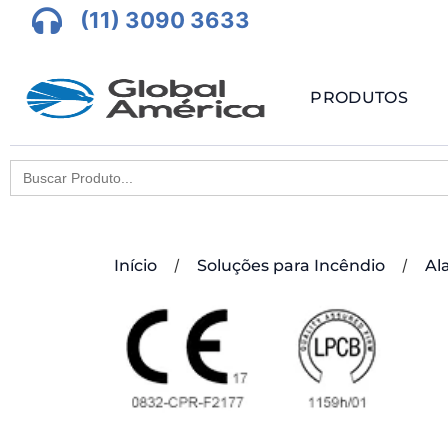
(11) 3090 3633
PRODUTOS
Search
for:
/
/
Início
Soluções para Incêndio
Al