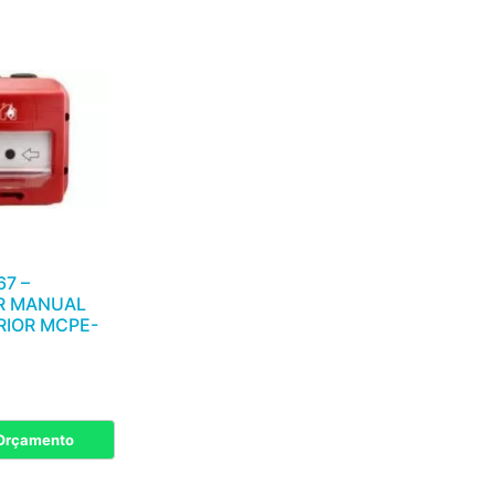
67 –
R MANUAL
RIOR MCPE-
 Orçamento