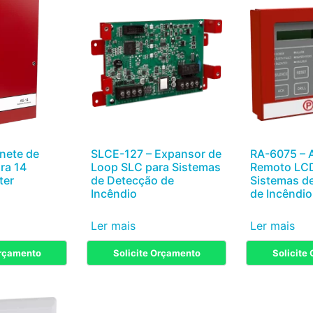
nete de
SLCE-127 – Expansor de
RA-6075 – 
ra 14
Loop SLC para Sistemas
Remoto LCD
ter
de Detecção de
Sistemas d
Incêndio
de Incêndio
Ler mais
Ler mais
Orçamento
Solicite Orçamento
Solicite