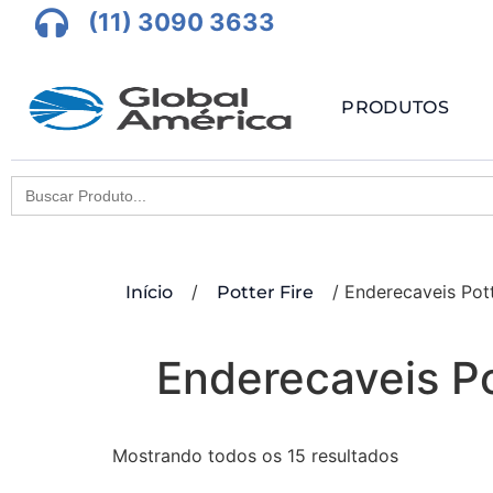
(11) 3090 3633
PRODUTOS
Search
for:
/
/ Enderecaveis Pot
Início
Potter Fire
Enderecaveis P
Mostrando todos os 15 resultados