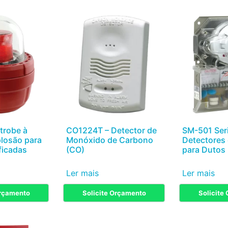
trobe à
CO1224T – Detector de
SM-501 Seri
plosão para
Monóxido de Carbono
Detectores
ficadas
(CO)
para Dutos
Ler mais
Ler mais
Orçamento
Solicite Orçamento
Solicite