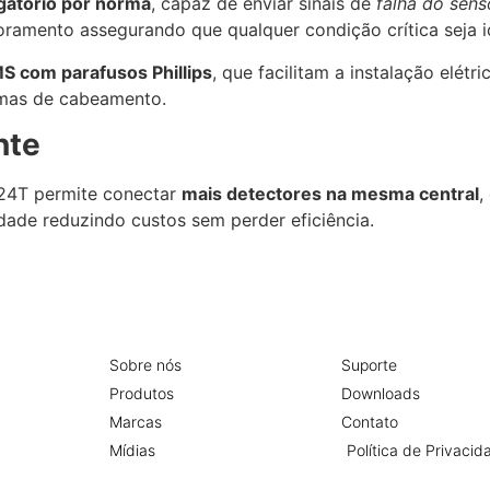
igatório por norma
, capaz de enviar sinais de
falha do sens
oramento assegurando que qualquer condição crítica seja i
S com parafusos Phillips
, que facilitam a instalação elét
rmas de cabeamento.
nte
24T permite conectar
mais detectores na mesma central
,
dade reduzindo custos sem perder eficiência.
Sobre nós
Suporte
Produtos
Downloads
Marcas
Contato
Mídias
Política de Privacid