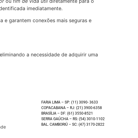
or
ou
fim de vida útil
diretamente para o
dentificada imediatamente.
rica e garantem conexões mais seguras e
 eliminando a necessidade de adquirir uma
FARIA LIMA – SP: (11) 3090- 3633
COPACABANA – RJ: (21) 3900-6358
BRASÍLIA – DF: (61) 3550-8521
SERRA GAÚCHA – RS: (54) 3010-1102
BAL. CAMBORIÚ – SC: (47) 3170-2822
ade