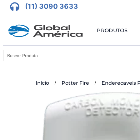
(11) 3090 3633
PRODUTOS
Search
for:
/
/
Início
Potter Fire
Enderecaveis 