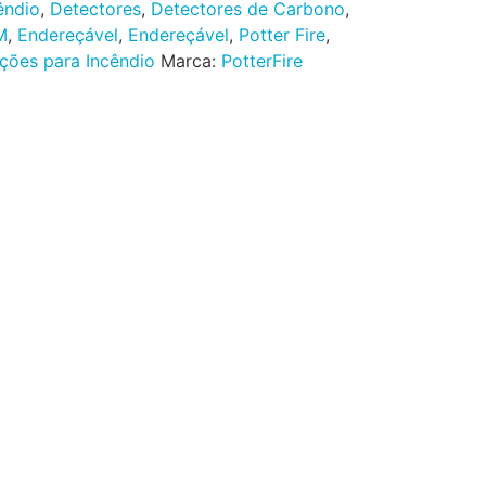
êndio
,
Detectores
,
Detectores de Carbono
,
M
,
Endereçável
,
Endereçável
,
Potter Fire
,
ções para Incêndio
Marca:
PotterFire