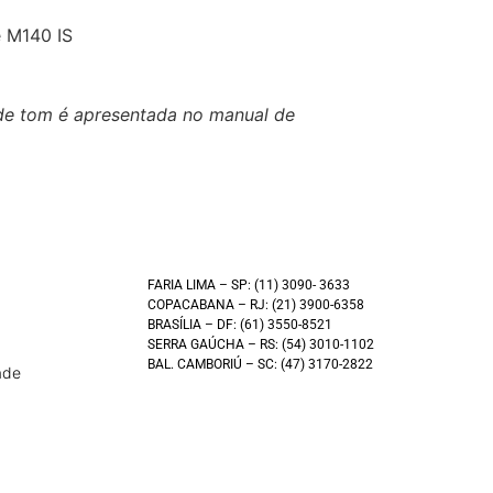
e M140 IS
 de tom é apresentada no manual de
FARIA LIMA – SP: (11) 3090- 3633
COPACABANA – RJ: (21) 3900-6358
BRASÍLIA – DF: (61) 3550-8521
SERRA GAÚCHA – RS: (54) 3010-1102
BAL. CAMBORIÚ – SC: (47) 3170-2822
ade