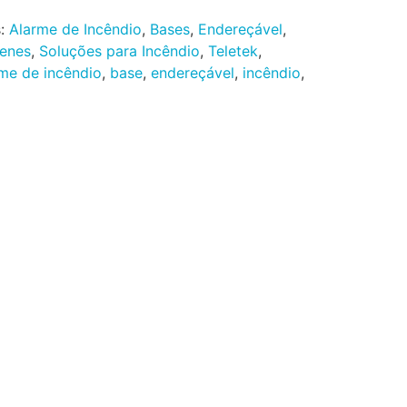
s:
Alarme de Incêndio
,
Bases
,
Endereçável
,
renes
,
Soluções para Incêndio
,
Teletek
,
me de incêndio
,
base
,
endereçável
,
incêndio
,