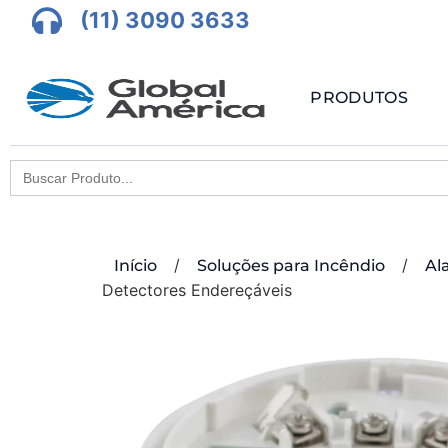
(11) 3090 3633
PRODUTOS
Search
for:
/
/
Início
Soluções para Incêndio
Al
Detectores Endereçáveis