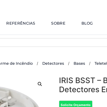
REFERÊNCIAS
SOBRE
BLOG
/
/
/
arme de Incêndio
Detectores
Bases
Telete
IRIS BSST – 
Detectores E
Solicite Orçamento