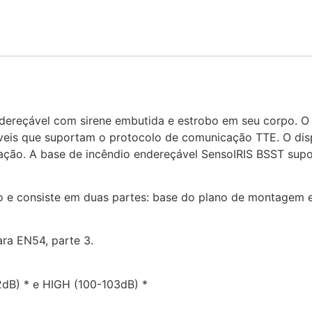
dereçável com sirene embutida e estrobo em seu corpo. O 
is ​​que suportam o protocolo de comunicação TTE. O dispo
ção. A base de incêndio endereçável SensoIRIS BSST supor
ação e consiste em duas partes: base do plano de montage
ra EN54, parte 3.
2dB) * e HIGH (100-103dB) *