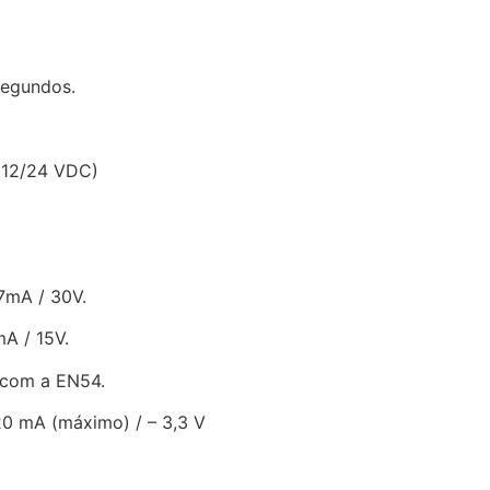
segundos.
 12/24 VDC)
7mA / 30V.
mA / 15V.
o com a EN54.
20 mA (máximo) / – 3,3 V