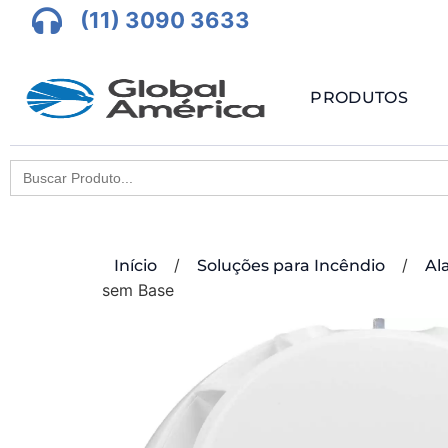
(11) 3090 3633
PRODUTOS
Search
for:
/
/
Início
Soluções para Incêndio
Al
sem Base