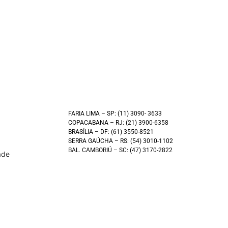
FARIA LIMA – SP: (11) 3090- 3633
COPACABANA – RJ: (21) 3900-6358
BRASÍLIA – DF: (61) 3550-8521
SERRA GAÚCHA – RS: (54) 3010-1102
BAL. CAMBORIÚ – SC: (47) 3170-2822
ade