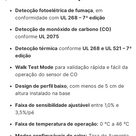
Detecção fotoelétrica de fumaça
, em
conformidade com
UL 268 – 7ª edição
Detecção de monóxido de carbono (CO)
conforme
UL 2075
Detecção térmica
conforme
UL 268 e UL 521 – 7ª
edição
Walk Test Mode
para validação rápida e fácil da
operação do sensor de CO
Design de perfil baixo
, com menos de 5 cm de
altura instalado na base
Faixa de sensibilidade ajustável
entre 1,0% e
3,5%/pé
Faixa de temperatura de operação:
0 °C a 46 °C
Modos configuráveis de calor:
Taxa de Aumento