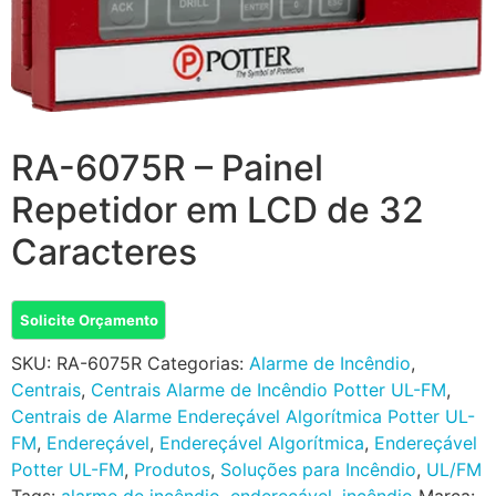
RA-6075R – Painel
Repetidor em LCD de 32
Caracteres
Solicite Orçamento
SKU:
RA-6075R
Categorias:
Alarme de Incêndio
,
Centrais
,
Centrais Alarme de Incêndio Potter UL-FM
,
Centrais de Alarme Endereçável Algorítmica Potter UL-
FM
,
Endereçável
,
Endereçável Algorítmica
,
Endereçável
Potter UL-FM
,
Produtos
,
Soluções para Incêndio
,
UL/FM
Tags:
alarme de incêndio
,
endereçável
,
incêndio
Marca: