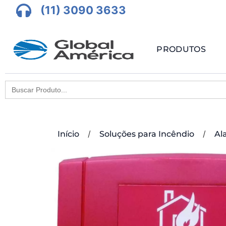
(11) 3090 3633
PRODUTOS
Search
for:
/
/
Início
Soluções para Incêndio
Al