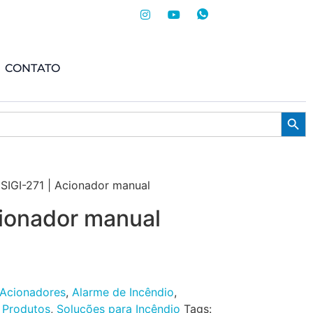
CONTATO
Searc
 SIGI-271 | Acionador manual
cionador manual
Acionadores
,
Alarme de Incêndio
,
,
Produtos
,
Soluções para Incêndio
Tags: