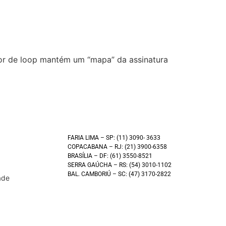
ador de loop mantém um “mapa” da assinatura
FARIA LIMA – SP: (11) 3090- 3633
COPACABANA – RJ: (21) 3900-6358
BRASÍLIA – DF: (61) 3550-8521
SERRA GAÚCHA – RS: (54) 3010-1102
BAL. CAMBORIÚ – SC: (47) 3170-2822
ade