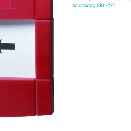
acionador
,
SIGI-271