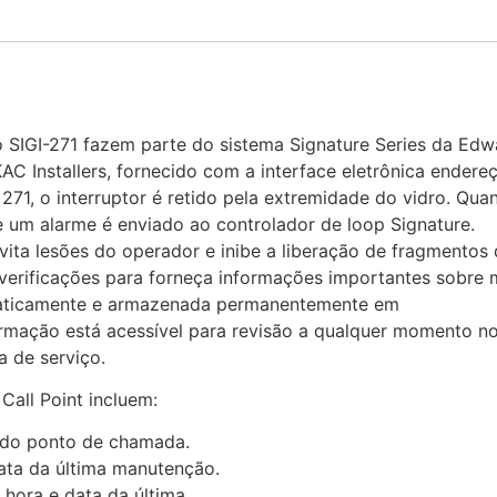
 SIGI-271 fazem parte do sistema Signature Series da Edw
 Installers, fornecido com a interface eletrônica endereçá
271, o interruptor é retido pela extremidade do vidro. Qu
 e um alarme é enviado ao controlador de loop Signature.
evita lesões do operador e inibe a liberação de fragmento
verificações para forneça informações importantes sobre 
omaticamente e armazenada permanentemente em
formação está acessível para revisão a qualquer momento n
 de serviço.
all Point incluem:
o do ponto de chamada.
data da última manutenção.
 hora e data da última