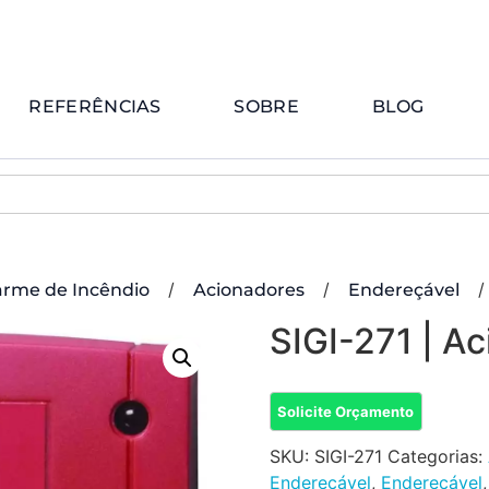
REFERÊNCIAS
SOBRE
BLOG
/
/
/
arme de Incêndio
Acionadores
Endereçável
SIGI-271 | A
Solicite Orçamento
SKU:
SIGI-271
Categorias:
Endereçável
,
Endereçável