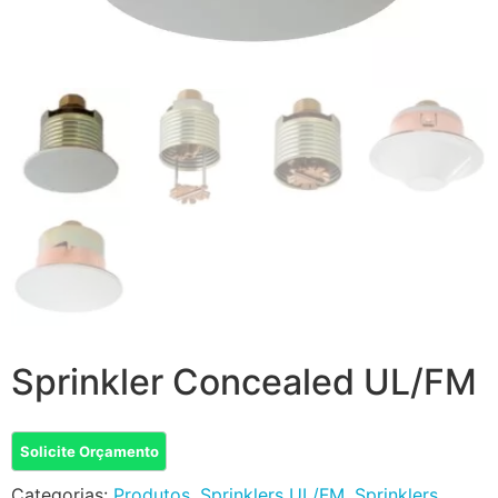
Sprinkler Concealed UL/FM
Solicite Orçamento
Categorias:
Produtos
,
Sprinklers UL/FM
,
Sprinklers