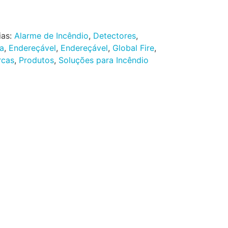
ias:
Alarme de Incêndio
,
Detectores
,
a
,
Endereçável
,
Endereçável
,
Global Fire
,
rcas
,
Produtos
,
Soluções para Incêndio