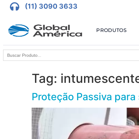
(11) 3090 3633
PRODUTOS
Search
for:
Tag:
intumescent
Proteção Passiva para 