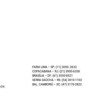
FARIA LIMA – SP: (11) 3090- 3633
COPACABANA – RJ: (21) 3900-6358
BRASÍLIA – DF: (61) 3550-8521
SERRA GAÚCHA – RS: (54) 3010-1102
BAL. CAMBORIÚ – SC: (47) 3170-2822
ade