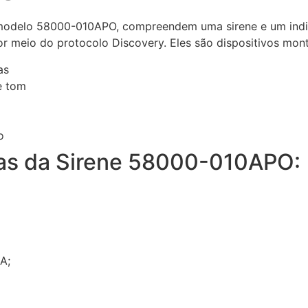
 modelo 58000-010APO, compreendem uma sirene e um indic
or meio do protocolo Discovery. Eles são dispositivos mo
as
e tom
o
cas da Sirene 58000-010APO:
mA;