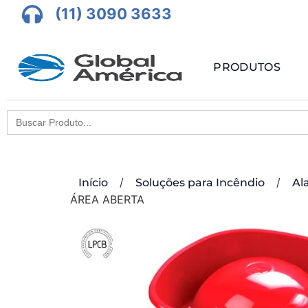
(11) 3090 3633
PRODUTOS
Search
for:
/
/
Início
Soluções para Incêndio
Al
ÁREA ABERTA